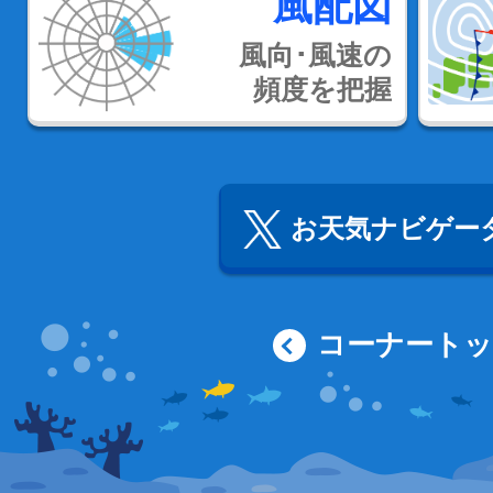
風配図
風向･風速の
頻度を把握
お天気ナビゲータ
コーナート