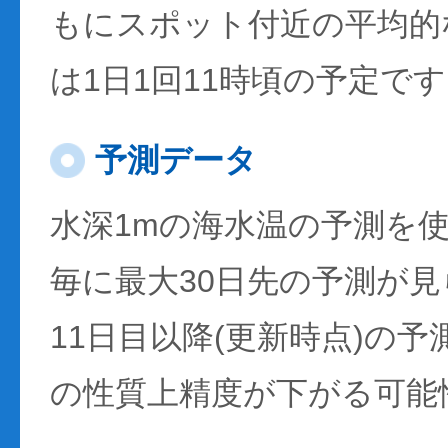
もにスポット付近の平均的
は1日1回11時頃の予定で
予測データ
水深1mの海水温の予測を
毎に最大30日先の予測が
11日目以降(更新時点)の
の性質上精度が下がる可能