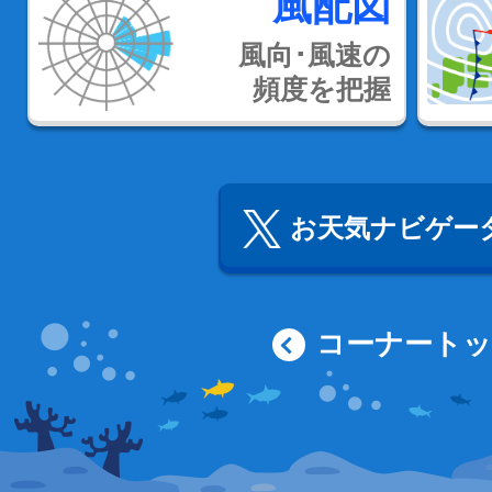
風配図
風向･風速の
頻度を把握
お天気ナビゲータ
コーナート