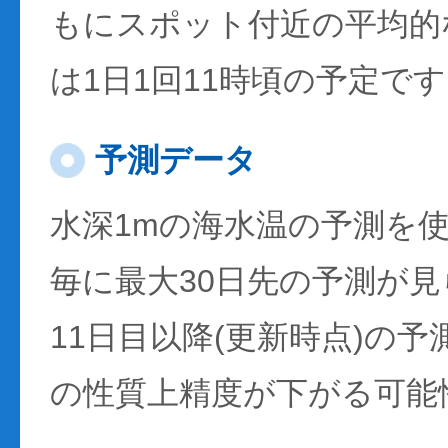
もにスポット付近の平均的
は1日1回11時頃の予定で
予測データ
水深1mの海水温の予測を
毎に最大30日先の予測が
11日目以降(更新時点)の
の性質上精度が下がる可能