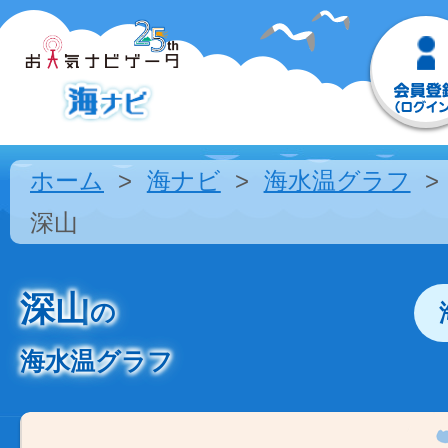
ホーム
海ナビ
海水温グラフ
深山
深山
の
海水温グラフ