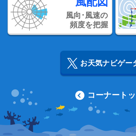
風配図
風向･風速の
頻度を把握
お天気ナビゲータ
コーナート