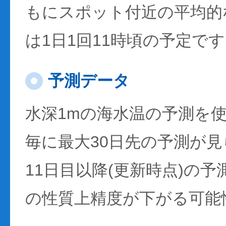
もにスポット付近の平均的
は1日1回11時頃の予定で
予測データ
水深1mの海水温の予測を
毎に最大30日先の予測が
11日目以降(更新時点)の
の性質上精度が下がる可能