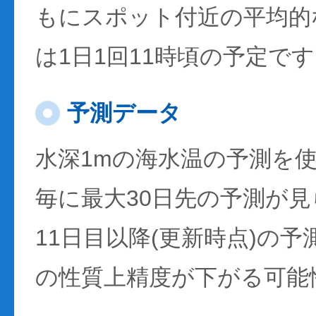
もにスポット付近の平均的
は1日1回11時頃の予定で
予測データ
水深1mの海水温の予測を
毎に最大30日先の予測が
11日目以降(更新時点)の
の性質上精度が下がる可能