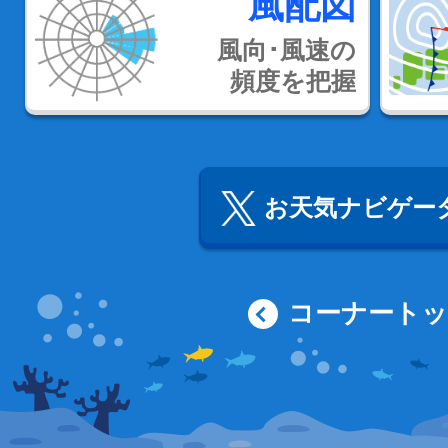
風配図
風向･風速の
頻度を把握
お天気ナビゲータ
コーナート