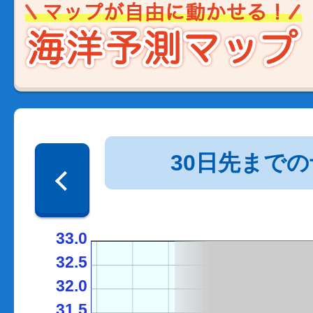
30日先まで
33.0
32.5
32.0
31.5