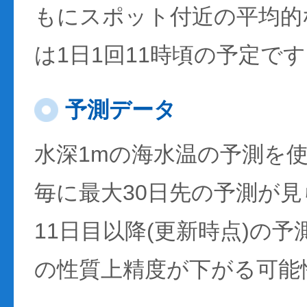
もにスポット付近の平均的
は1日1回11時頃の予定で
予測データ
水深1mの海水温の予測を
毎に最大30日先の予測が
11日目以降(更新時点)の
の性質上精度が下がる可能