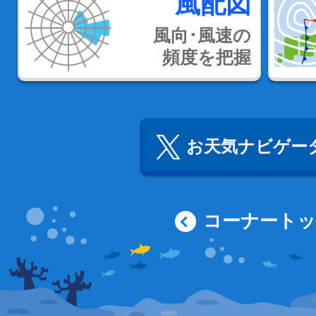
風配図
風向･風速の
頻度を把握
お天気ナビゲータ
コーナート