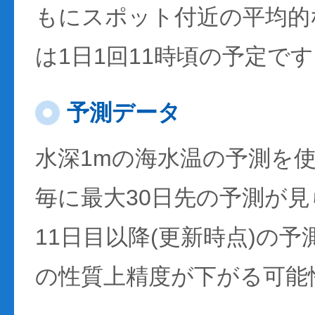
もにスポット付近の平均的
は1日1回11時頃の予定で
予測データ
水深1mの海水温の予測を
毎に最大30日先の予測が
11日目以降(更新時点)の
の性質上精度が下がる可能