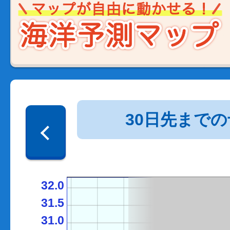
30日先まで
32.0
31.5
31.0