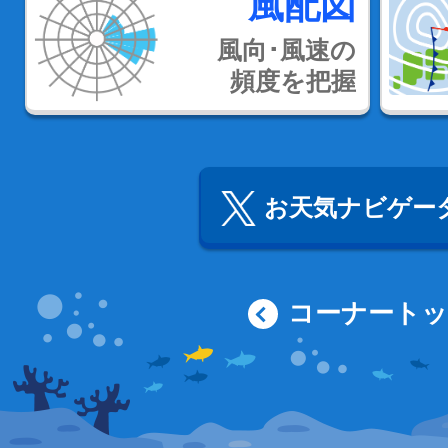
風配図
風向･風速の
頻度を把握
お天気ナビゲータ
コーナート