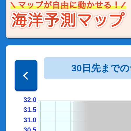
30日先まで
32.0
31.5
31.0
30.5