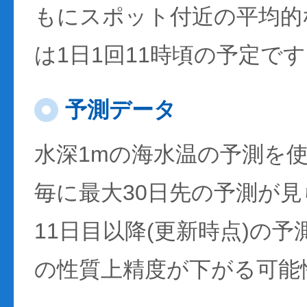
もにスポット付近の平均的
は1日1回11時頃の予定で
予測データ
水深1mの海水温の予測を
毎に最大30日先の予測が
11日目以降(更新時点)の
の性質上精度が下がる可能