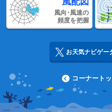
風配図
風向･風速の
頻度を把握
お天気ナビゲータ
コーナート