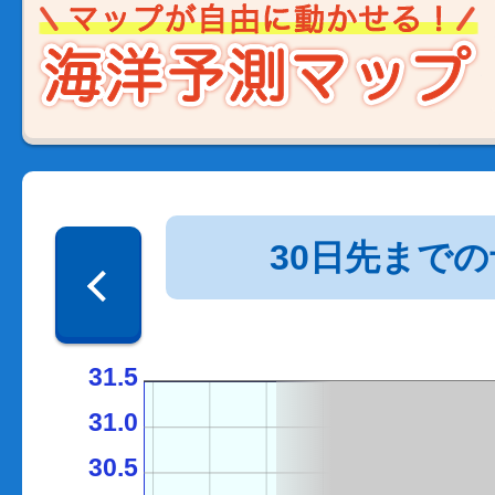
30日先まで
31.5
31.0
30.5