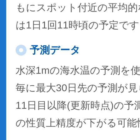
もにスポット付近の平均的
は1日1回11時頃の予定で
予測データ
水深1mの海水温の予測を
毎に最大30日先の予測が
11日目以降(更新時点)の
の性質上精度が下がる可能