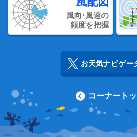
風配図
風向･風速の
頻度を把握
お天気ナビゲータ
コーナート