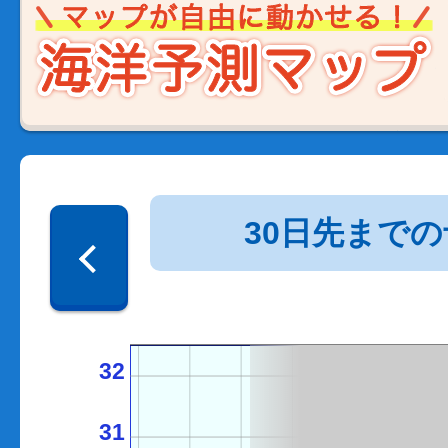
30日先まで
32
31