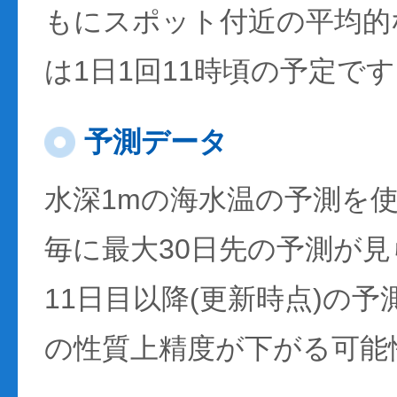
もにスポット付近の平均的
は1日1回11時頃の予定で
予測データ
水深1mの海水温の予測を
毎に最大30日先の予測が
11日目以降(更新時点)の
の性質上精度が下がる可能