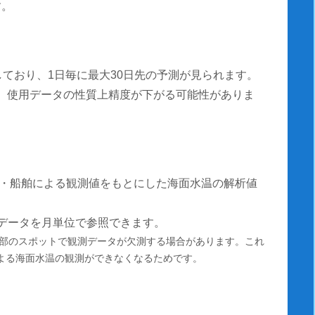
す。
しており、1日毎に最大30日先の予測が見られます。
測は、使用データの性質上精度が下がる可能性がありま
・船舶による観測値をもとにした海面水温の解析値
温データを月単位で参照できます。
部のスポットで観測データが欠測する場合があります。これ
による海面水温の観測ができなくなるためです。