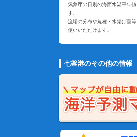
気象庁の日別の海面水温平年値(1
す。
漁場の分布や魚種・水揚げ量等
使いいただけます。
七釜港のその他の情報