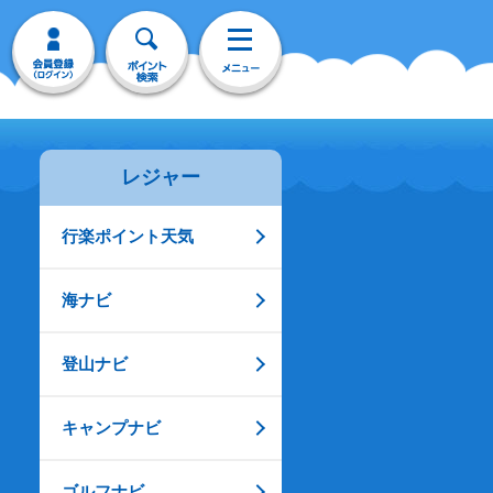
レジャー
行楽ポイント天気
海ナビ
登山ナビ
キャンプナビ
ゴルフナビ