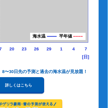
海水温
平年値
7
20
23
26
29
1
4
7
[日]
、8〜30日先の予測と過去の海水温が見放題！
詳しくはこちら