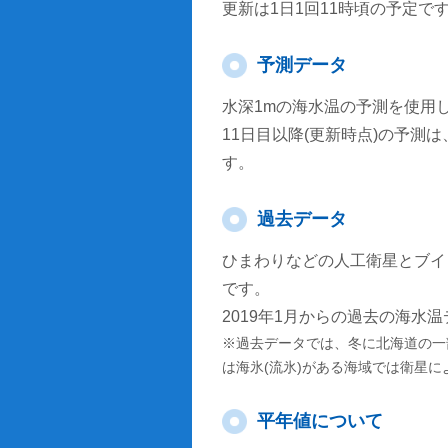
更新は1日1回11時頃の予定で
予測データ
水深1mの海水温の予測を使用
11日目以降(更新時点)の予
す。
過去データ
ひまわりなどの人工衛星とブイ
です。
2019年1月からの過去の海水
※過去データでは、冬に北海道の一
は海氷(流氷)がある海域では衛星
平年値について