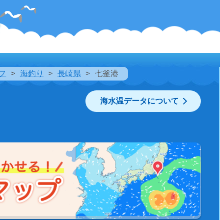
フ
海釣り
長崎県
七釜港
海水温データについて