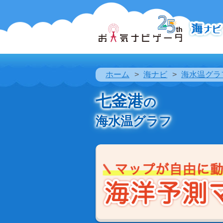
ホーム
海ナビ
海水温グラ
七釜港
の
海水温グラフ