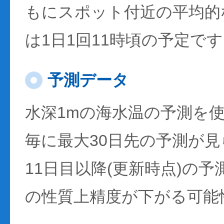
もにスポット付近の平均的
は1日1回11時頃の予定で
予測データ
水深1mの海水温の予測を
毎に最大30日先の予測が
11日目以降(更新時点)の
の性質上精度が下がる可能