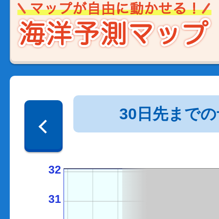
30日先まで
32
31