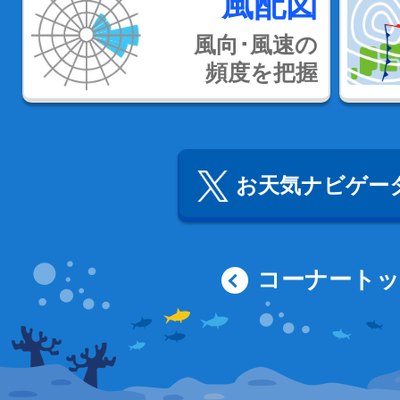
風配図
風向･風速の
頻度を把握
お天気ナビゲータ
コーナート