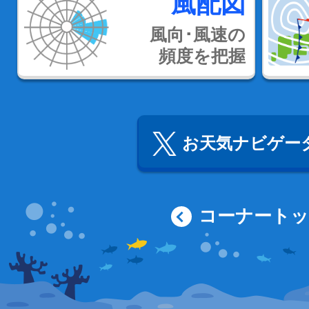
風配図
風向･風速の
頻度を把握
お天気ナビゲータ
コーナート