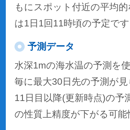
もにスポット付近の平均的
は1日1回11時頃の予定で
予測データ
水深1mの海水温の予測を
毎に最大30日先の予測が
11日目以降(更新時点)の
の性質上精度が下がる可能