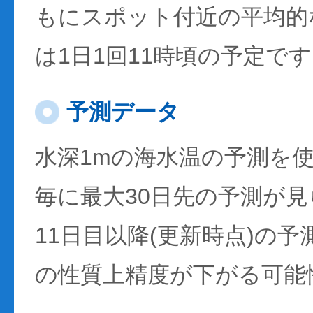
もにスポット付近の平均的
は1日1回11時頃の予定で
予測データ
水深1mの海水温の予測を
毎に最大30日先の予測が
11日目以降(更新時点)の
の性質上精度が下がる可能