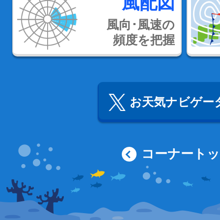
風配図
風向･風速の
頻度を把握
お天気ナビゲータ
コーナート