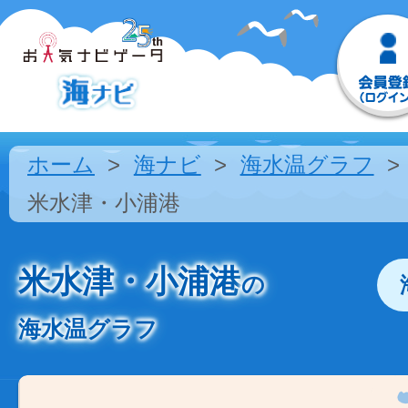
ホーム
海ナビ
海水温グラフ
米水津・小浦港
米水津・小浦港
の
海水温グラフ