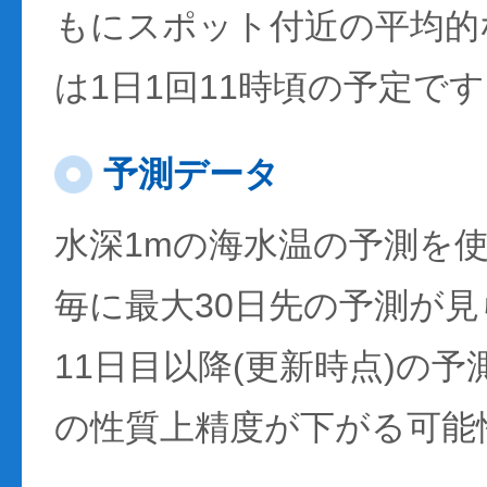
もにスポット付近の平均的
は1日1回11時頃の予定で
予測データ
水深1mの海水温の予測を
毎に最大30日先の予測が
11日目以降(更新時点)の
の性質上精度が下がる可能