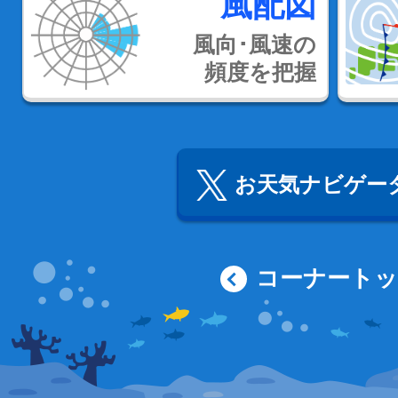
風配図
風向･風速の
頻度を把握
お天気ナビゲータ
コーナート