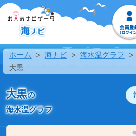
ホーム
海ナビ
海水温グラフ
大黒
大黒
の
海水温グラフ