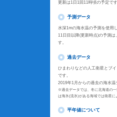
更新は1日1回11時頃の予定で
予測データ
水深1mの海水温の予測を使用
11日目以降(更新時点)の予
す。
過去データ
ひまわりなどの人工衛星とブイ
です。
2019年1月からの過去の海水
※過去データでは、冬に北海道の一
は海氷(流氷)がある海域では衛星
平年値について