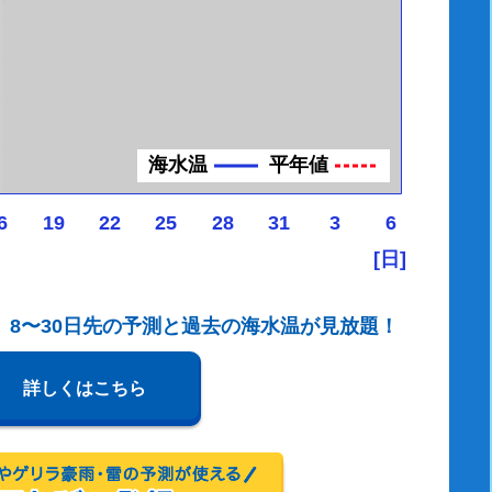
海水温
平年値
6
19
22
25
28
31
3
6
[日]
、8〜30日先の予測と過去の海水温が見放題！
詳しくはこちら