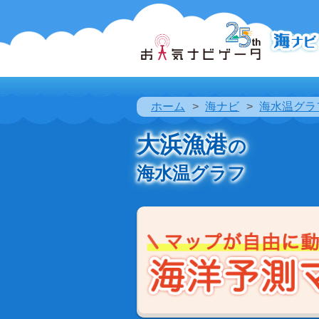
ホーム
海ナビ
海水温グラ
大浜漁港
の
海水温グラフ