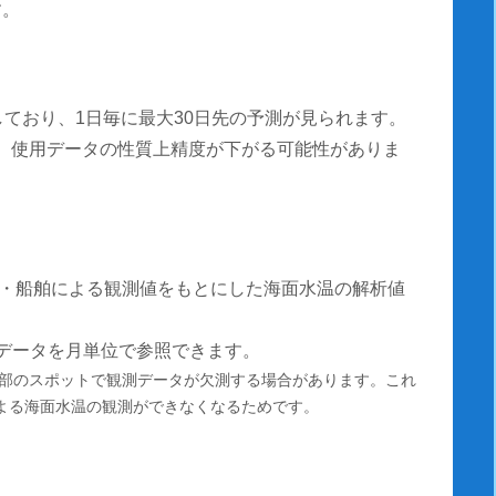
す。
しており、1日毎に最大30日先の予測が見られます。
測は、使用データの性質上精度が下がる可能性がありま
・船舶による観測値をもとにした海面水温の解析値
温データを月単位で参照できます。
部のスポットで観測データが欠測する場合があります。これ
による海面水温の観測ができなくなるためです。