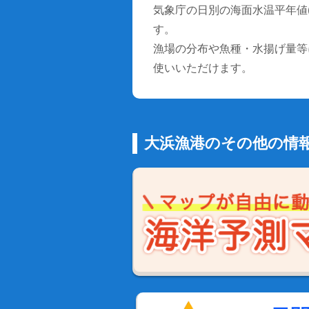
気象庁の日別の海面水温平年値(1
す。
漁場の分布や魚種・水揚げ量等
使いいただけます。
大浜漁港のその他の情