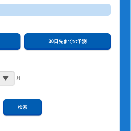
30日先までの予測
月
検索