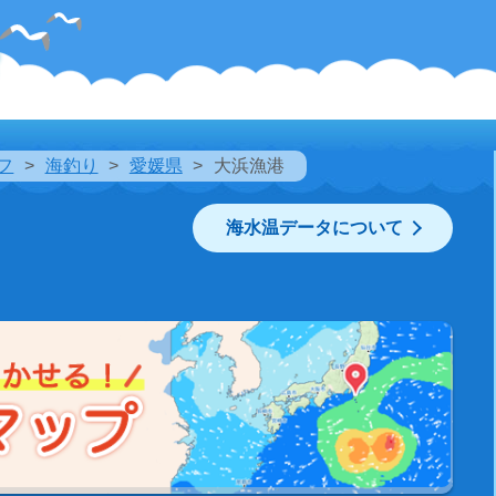
フ
海釣り
愛媛県
大浜漁港
海水温データについて