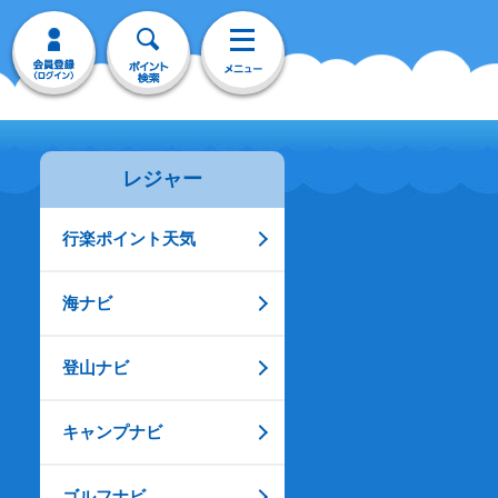
レジャー
行楽ポイント天気
海ナビ
登山ナビ
キャンプナビ
ゴルフナビ