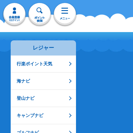
レジャー
行楽ポイント天気
海ナビ
登山ナビ
キャンプナビ
ゴルフナビ