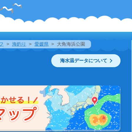
フ
海釣り
愛媛県
大角海浜公園
海水温データについて