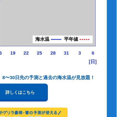
海水温
平年値
6
19
22
25
28
31
3
6
[日]
、8〜30日先の予測と過去の海水温が見放題！
詳しくはこちら