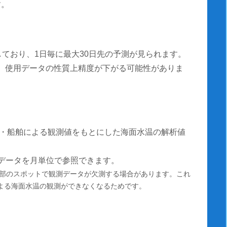
す。
しており、1日毎に最大30日先の予測が見られます。
測は、使用データの性質上精度が下がる可能性がありま
・船舶による観測値をもとにした海面水温の解析値
温データを月単位で参照できます。
部のスポットで観測データが欠測する場合があります。これ
による海面水温の観測ができなくなるためです。