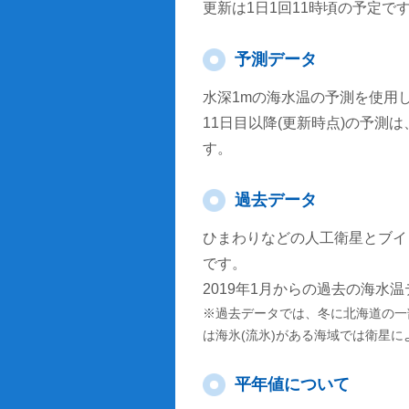
更新は1日1回11時頃の予定で
予測データ
水深1mの海水温の予測を使用
11日目以降(更新時点)の予
す。
過去データ
ひまわりなどの人工衛星とブイ
です。
2019年1月からの過去の海水
※過去データでは、冬に北海道の一
は海氷(流氷)がある海域では衛星
平年値について