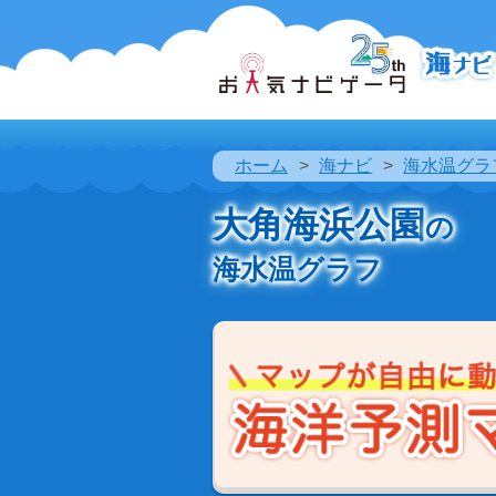
ホーム
海ナビ
海水温グラ
大角海浜公園
の
海水温グラフ