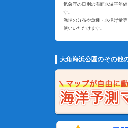
気象庁の日別の海面水温平年値(1
す。
漁場の分布や魚種・水揚げ量等
使いいただけます。
大角海浜公園のその他