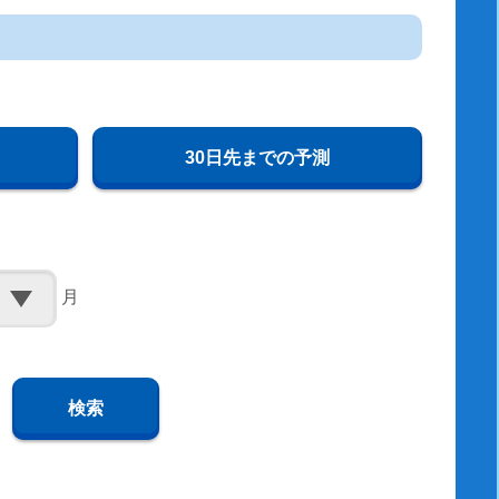
30日先までの予測
月
検索