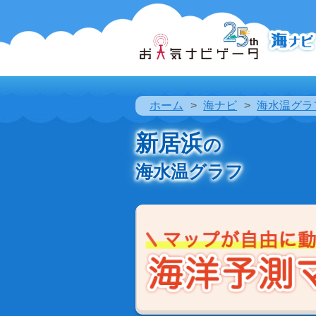
ホーム
海ナビ
海水温グラ
新居浜
の
海水温グラフ