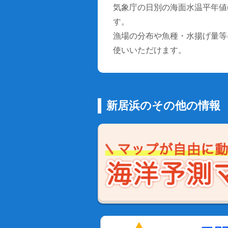
気象庁の日別の海面水温平年値(1
す。
漁場の分布や魚種・水揚げ量等
使いいただけます。
新居浜のその他の情報