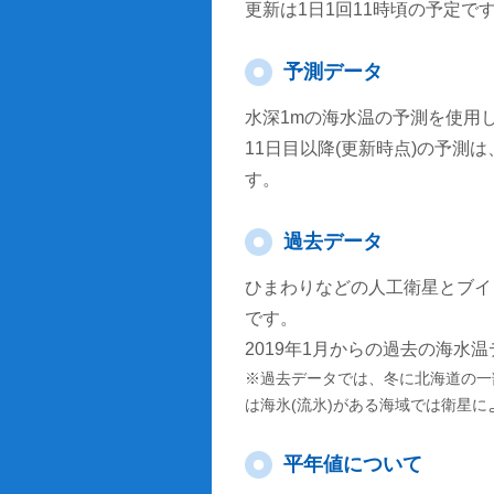
更新は1日1回11時頃の予定で
予測データ
水深1mの海水温の予測を使用
11日目以降(更新時点)の予
す。
過去データ
ひまわりなどの人工衛星とブイ
です。
2019年1月からの過去の海水
※過去データでは、冬に北海道の一
は海氷(流氷)がある海域では衛星
平年値について