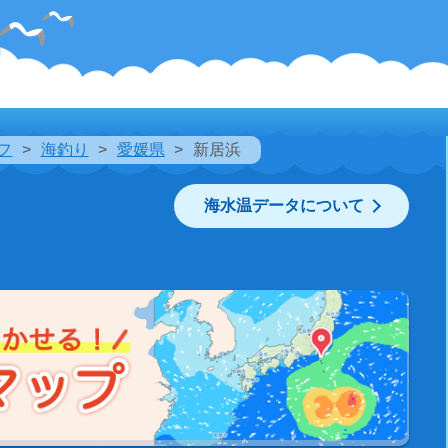
フ
海釣り
愛媛県
新居浜
海水温データについて