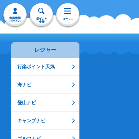
レジャー
行楽ポイント天気
海ナビ
登山ナビ
キャンプナビ
ゴルフナビ