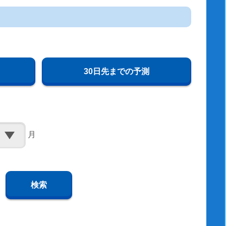
30日先までの予測
月
検索