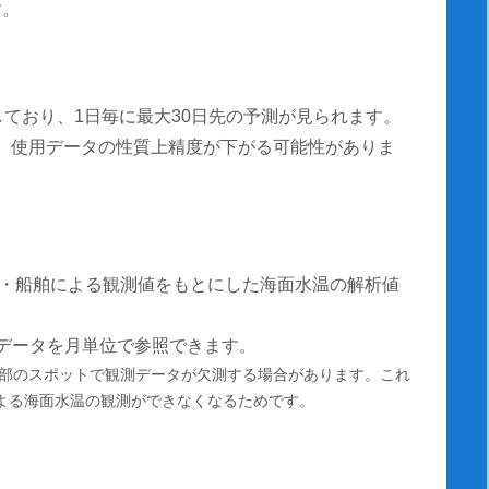
す。
しており、1日毎に最大30日先の予測が見られます。
測は、使用データの性質上精度が下がる可能性がありま
・船舶による観測値をもとにした海面水温の解析値
温データを月単位で参照できます。
部のスポットで観測データが欠測する場合があります。これ
による海面水温の観測ができなくなるためです。