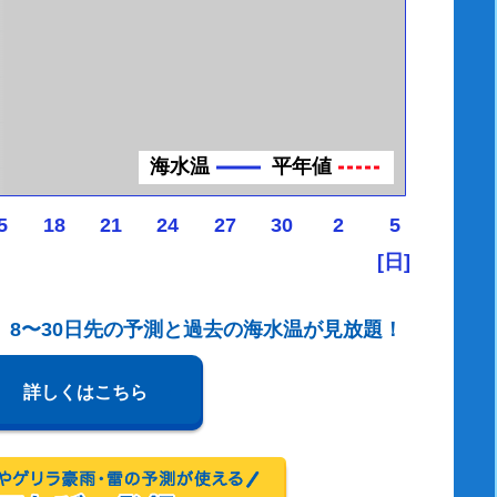
海水温
平年値
5
18
21
24
27
30
2
5
[日]
、8〜30日先の予測と過去の海水温が見放題！
詳しくはこちら