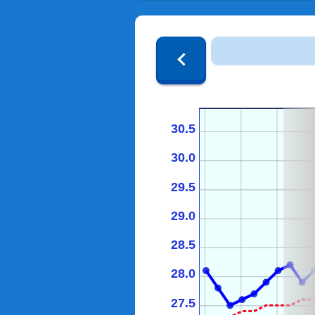
30.5
30.0
29.5
29.0
28.5
28.0
27.5