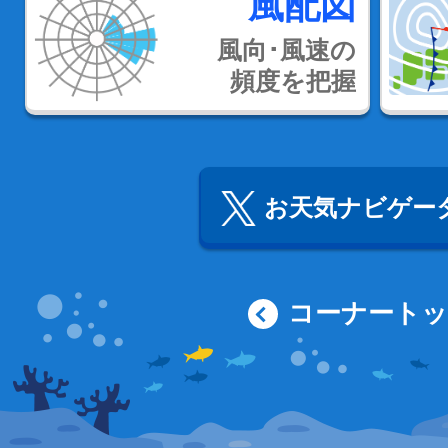
風配図
風向･風速の
頻度を把握
お天気ナビゲータ
コーナート