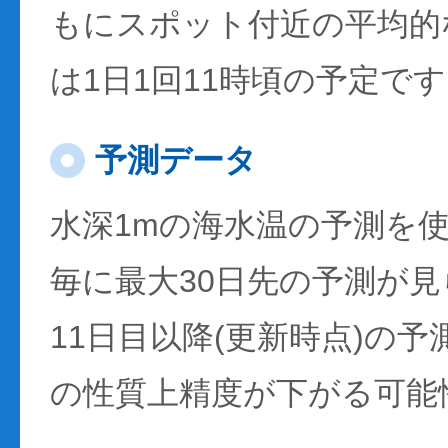
もにスポット付近の平均的
は1日1回11時頃の予定で
予測データ
水深1mの海水温の予測を
毎に最大30日先の予測が
11日目以降(更新時点)の
の性質上精度が下がる可能