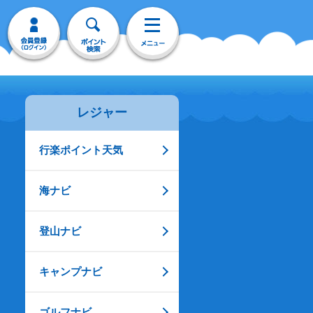
レジャー
行楽ポイント天気
海ナビ
登山ナビ
キャンプナビ
ゴルフナビ