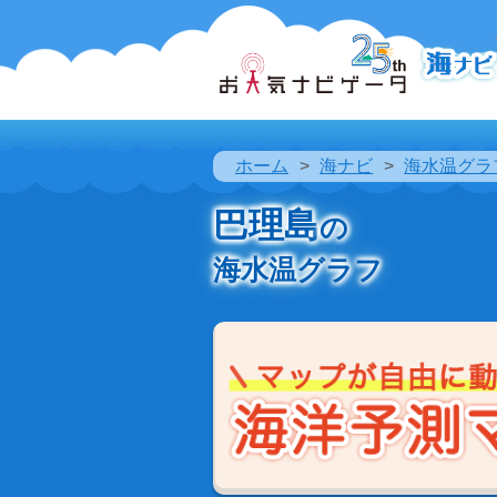
ホーム
海ナビ
海水温グラ
巴理島
の
海水温グラフ