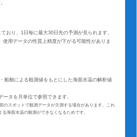
す。
しており、1日毎に最大30日先の予測が見られます。
測は、使用データの性質上精度が下がる可能性がありま
・船舶による観測値をもとにした海面水温の解析値
温データを月単位で参照できます。
部のスポットで観測データが欠測する場合があります。これ
による海面水温の観測ができなくなるためです。