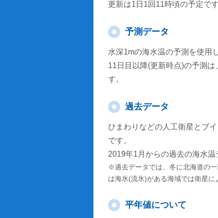
更新は1日1回11時頃の予定で
予測データ
水深1mの海水温の予測を使用
11日目以降(更新時点)の予
す。
過去データ
ひまわりなどの人工衛星とブイ
です。
2019年1月からの過去の海水
※過去データでは、冬に北海道の一
は海氷(流氷)がある海域では衛星
平年値について