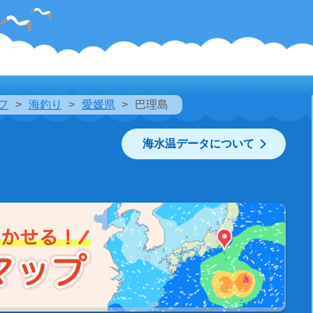
フ
海釣り
愛媛県
巴理島
海水温データについて