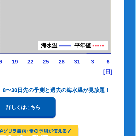
海水温
平年値
6
19
22
25
28
31
3
6
[日]
、8〜30日先の予測と過去の海水温が見放題！
詳しくはこちら