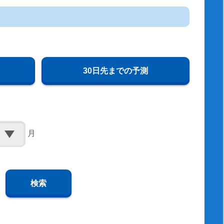
30日先までの予測
月
検索