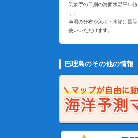
気象庁の日別の海面水温平年値(1
す。
漁場の分布や魚種・水揚げ量等
使いいただけます。
巴理島のその他の情報