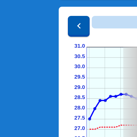
31.0
30.5
30.0
29.5
29.0
28.5
28.0
27.5
27.0