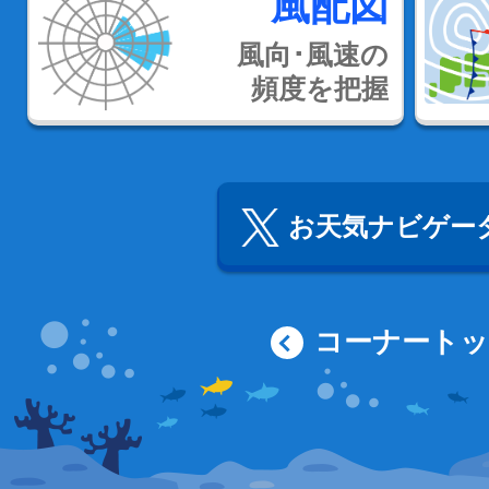
風配図
風向･風速の
頻度を把握
お天気ナビゲータ
コーナート