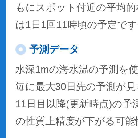
もにスポット付近の平均的
は1日1回11時頃の予定で
予測データ
水深1mの海水温の予測を
毎に最大30日先の予測が
11日目以降(更新時点)の
の性質上精度が下がる可能