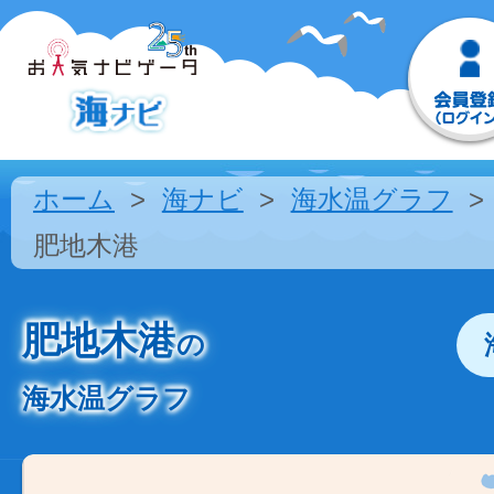
ホーム
海ナビ
海水温グラフ
肥地木港
肥地木港
の
海水温グラフ