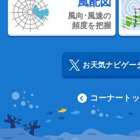
風配図
風向･風速の
頻度を把握
お天気ナビゲータ
コーナート