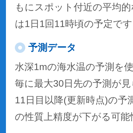
もにスポット付近の平均的
は1日1回11時頃の予定で
予測データ
水深1mの海水温の予測を
毎に最大30日先の予測が
11日目以降(更新時点)の
の性質上精度が下がる可能