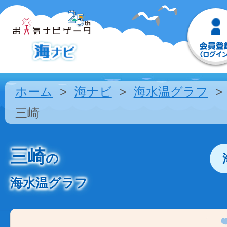
ホーム
海ナビ
海水温グラフ
三崎
三崎
の
海水温グラフ