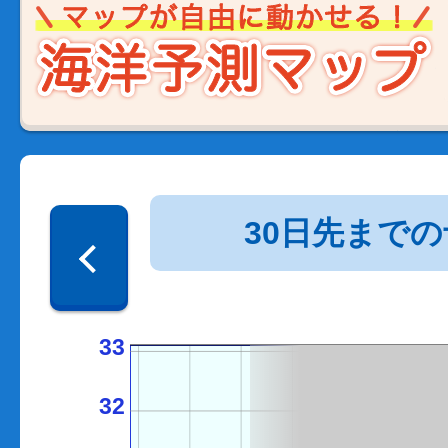
30日先まで
33
32