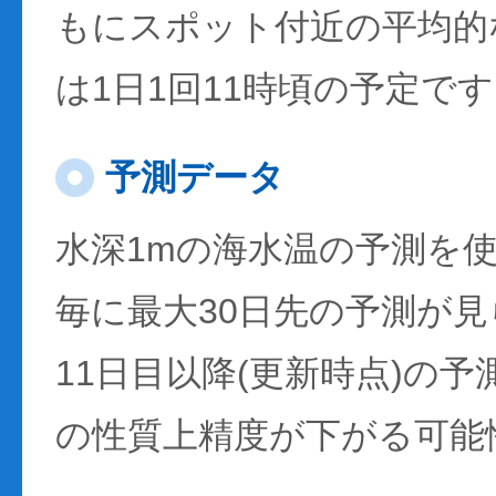
もにスポット付近の平均的
は1日1回11時頃の予定で
予測データ
水深1mの海水温の予測を
毎に最大30日先の予測が
11日目以降(更新時点)の
の性質上精度が下がる可能