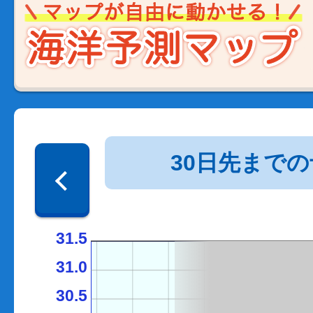
30日先まで
31.5
31.0
30.5