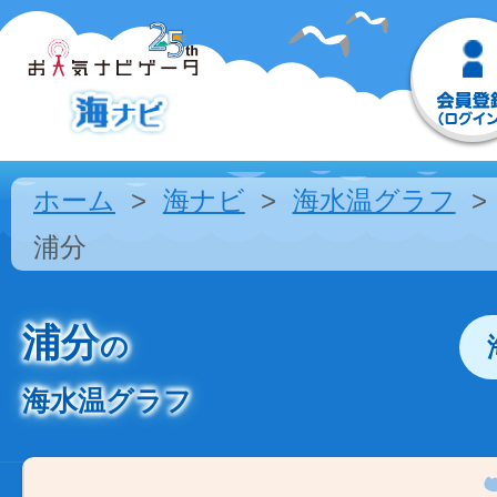
ホーム
海ナビ
海水温グラフ
浦分
浦分
の
海水温グラフ