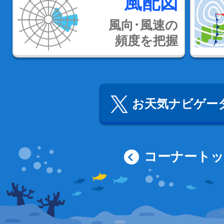
風配図
風向･風速の
頻度を把握
お天気ナビゲータ
コーナート