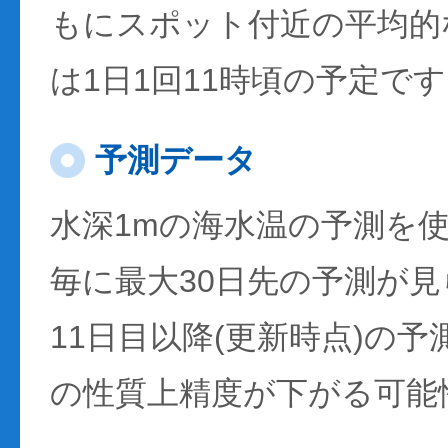
もにスポット付近の平均的
は1日1回11時頃の予定で
予測データ
水深1mの海水温の予測を
毎に最大30日先の予測が
11日目以降(更新時点)の
の性質上精度が下がる可能