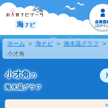
ホーム
海ナビ
海水温グラフ
小才角
小才角
の
海水温グラフ