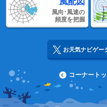
風配図
風向･風速の
頻度を把握
お天気ナビゲータ
コーナート