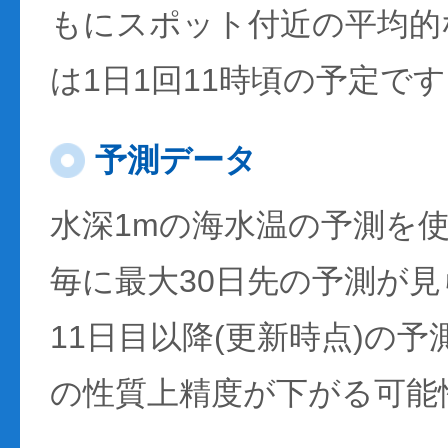
もにスポット付近の平均的
は1日1回11時頃の予定で
予測データ
水深1mの海水温の予測を
毎に最大30日先の予測が
11日目以降(更新時点)の
の性質上精度が下がる可能