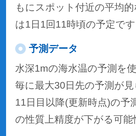
もにスポット付近の平均的
は1日1回11時頃の予定で
予測データ
水深1mの海水温の予測を
毎に最大30日先の予測が
11日目以降(更新時点)の
の性質上精度が下がる可能