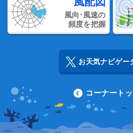
風配図
風向･風速の
頻度を把握
お天気ナビゲータ
コーナート