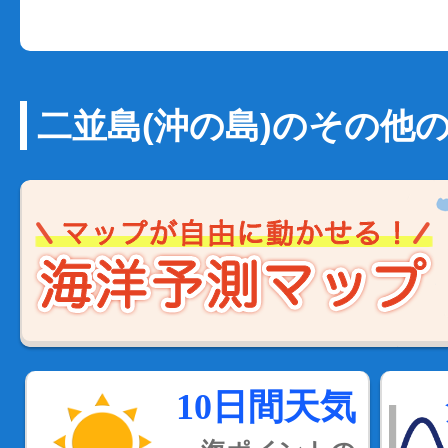
二並島(沖の島)のその他
10日間天気