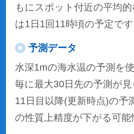
もにスポット付近の平均的
は1日1回11時頃の予定で
予測データ
水深1mの海水温の予測を
毎に最大30日先の予測が
11日目以降(更新時点)の
の性質上精度が下がる可能