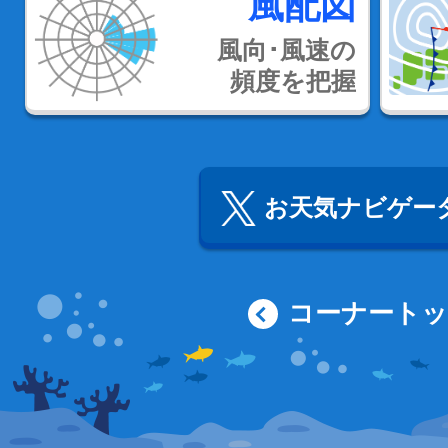
風配図
風向･風速の
頻度を把握
お天気ナビゲータ
コーナート