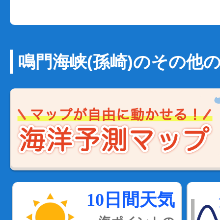
鳴門海峡(孫崎)のその他
10日間天気