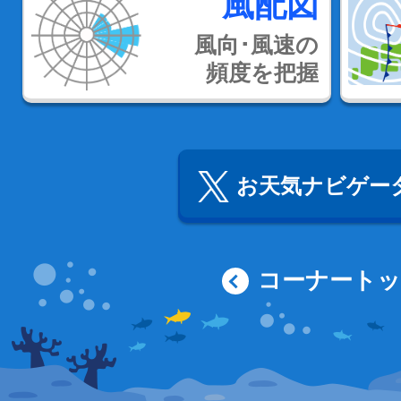
風配図
風向･風速の
頻度を把握
お天気ナビゲータ
コーナート