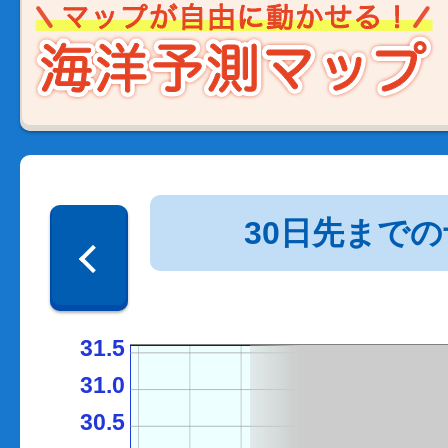
30日先まで
31.5
31.0
30.5