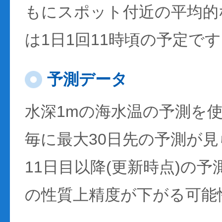
もにスポット付近の平均的
は1日1回11時頃の予定で
予測データ
水深1mの海水温の予測を
毎に最大30日先の予測が
11日目以降(更新時点)の
の性質上精度が下がる可能