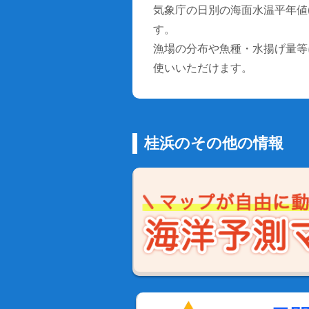
気象庁の日別の海面水温平年値(1
す。
漁場の分布や魚種・水揚げ量等
使いいただけます。
桂浜のその他の情報