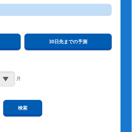
30日先までの予測
月
検索