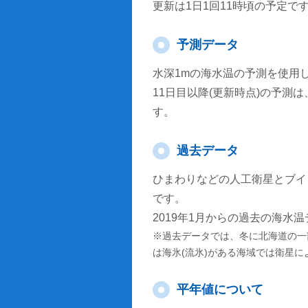
更新は1日1回11時頃の予定で
予測データ
水深1mの海水温の予測を使用
11日目以降(更新時点)の予
す。
過去データ
ひまわりなどの人工衛星とブイ
です。
2019年1月からの過去の海水
※過去データでは、冬に北海道の一
は海氷(流氷)がある海域では衛星
平年値について