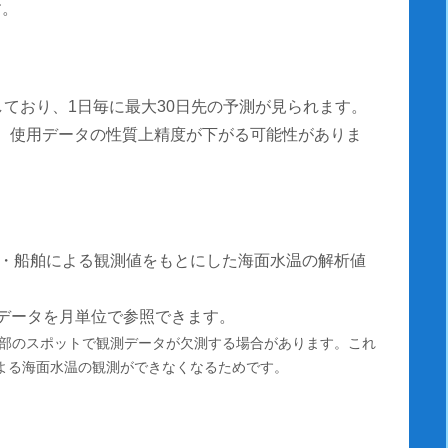
す。
しており、1日毎に最大30日先の予測が見られます。
測は、使用データの性質上精度が下がる可能性がありま
・船舶による観測値をもとにした海面水温の解析値
温データを月単位で参照できます。
部のスポットで観測データが欠測する場合があります。これ
による海面水温の観測ができなくなるためです。