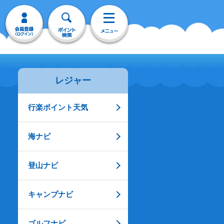
レジャー
行楽ポイント天気
海ナビ
登山ナビ
キャンプナビ
ゴルフナビ