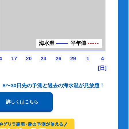
海水温
平年値
4
17
20
23
26
29
1
4
[日]
、8〜30日先の予測と過去の海水温が見放題！
詳しくはこちら