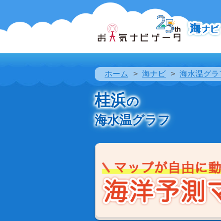
ホーム
海ナビ
海水温グラ
桂浜
の
海水温グラフ