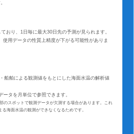
す。
しており、1日毎に最大30日先の予測が見られます。
測は、使用データの性質上精度が下がる可能性がありま
・船舶による観測値をもとにした海面水温の解析値
温データを月単位で参照できます。
部のスポットで観測データが欠測する場合があります。これ
による海面水温の観測ができなくなるためです。