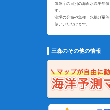
気象庁の日別の海面水温平年値(1
す。
漁場の分布や魚種・水揚げ量等
使いいただけます。
三森のその他の情報