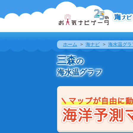
ホーム
海ナビ
海水温グラ
三森
の
海水温グラフ