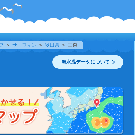
フ
サーフィン
秋田県
三森
海水温データについて