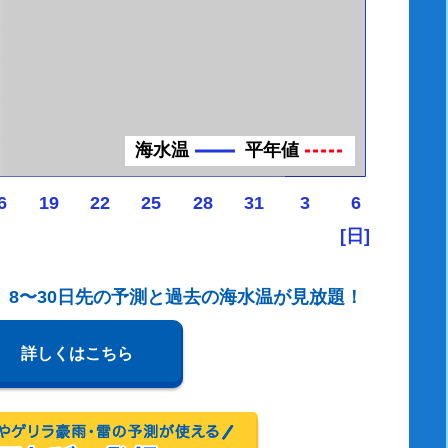
海水温
平年値
6
19
22
25
28
31
3
6
[日]
、8〜30日先の予測と過去の海水温が見放題！
詳しくはこちら