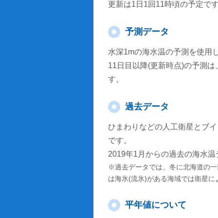
更新は1日1回11時頃の予定で
予測データ
水深1mの海水温の予測を使用
11日目以降(更新時点)の予
す。
過去データ
ひまわりなどの人工衛星とブイ
です。
2019年1月からの過去の海水
※過去データでは、冬に北海道の一
は海氷(流氷)がある海域では衛星
平年値について