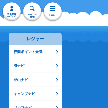
レジャー
行楽ポイント天気
海ナビ
登山ナビ
キャンプナビ
ゴルフナビ