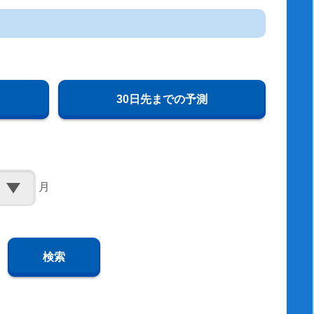
30日先までの予測
月
検索