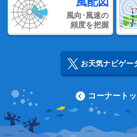
風配図
風向･風速の
頻度を把握
お天気ナビゲータ
コーナート