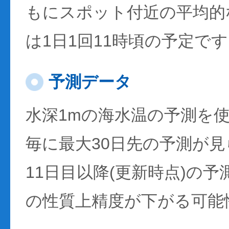
もにスポット付近の平均的
は1日1回11時頃の予定で
予測データ
水深1mの海水温の予測を
毎に最大30日先の予測が
11日目以降(更新時点)の
の性質上精度が下がる可能