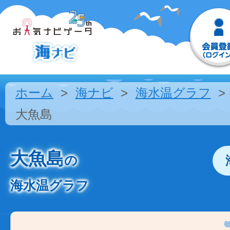
ホーム
海ナビ
海水温グラフ
大魚島
大魚島
の
海水温グラフ