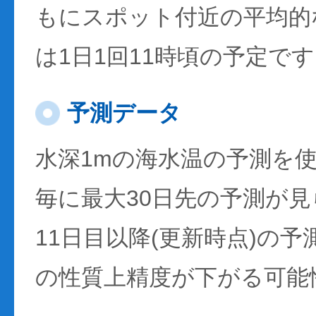
もにスポット付近の平均的
は1日1回11時頃の予定で
予測データ
水深1mの海水温の予測を
毎に最大30日先の予測が
11日目以降(更新時点)の
の性質上精度が下がる可能