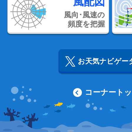
風配図
風向･風速の
頻度を把握
お天気ナビゲータ
コーナート