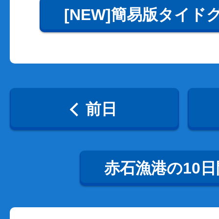
[NEW]簡易版タイド
前日
赤石漁港の10