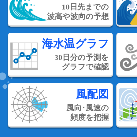
10日先までの
波高や波向の予想
海水温グラフ
30日分の予測を
グラフで確認
風配図
風向･風速の
頻度を把握