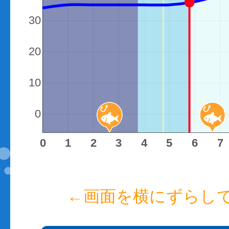
潮位（cm）
30
20
10
0
時間
0
1
2
3
4
5
6
7
←画面を横にずらし