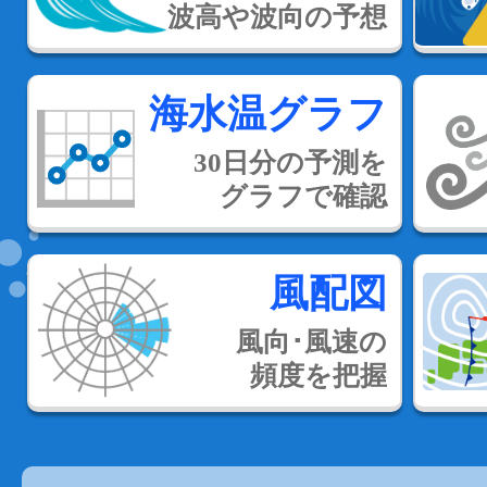
波高や波向の予想
海水温グラフ
30日分の予測を
グラフで確認
風配図
風向･風速の
頻度を把握