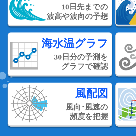
10日先までの
波高や波向の予想
海水温グラフ
30日分の予測を
グラフで確認
風配図
風向･風速の
頻度を把握