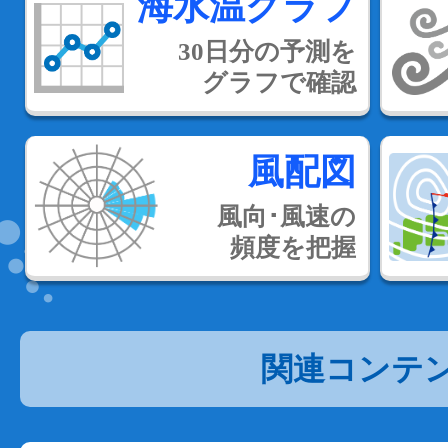
海水温グラフ
30日分の予測を
グラフで確認
風配図
風向･風速の
頻度を把握
関連コンテ