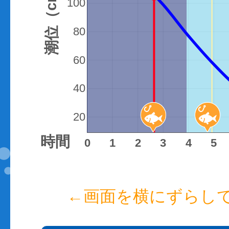
潮位（cm）
100
80
60
40
20
時間
0
1
2
3
4
5
←画面を横にずらし