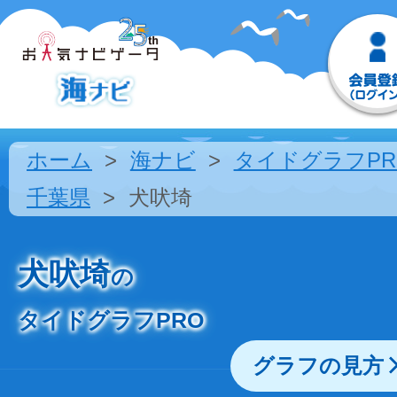
ホーム
海ナビ
タイドグラフPR
千葉県
犬吠埼
犬吠埼
の
タイドグラフPRO
グラフの見方