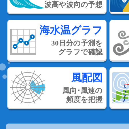
波高や波向の予想
海水温グラフ
30日分の予測を
グラフで確認
風配図
風向･風速の
頻度を把握