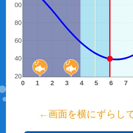
（cm）
100
80
60
40
20
時間
0
1
2
3
4
5
6
7
←画面を横にずらし