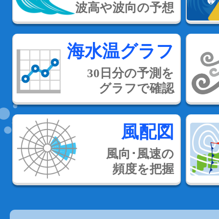
波高や波向の予想
海水温グラフ
30日分の予測を
グラフで確認
風配図
風向･風速の
頻度を把握