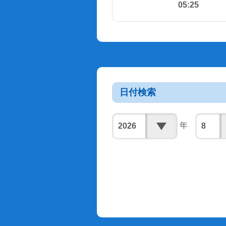
05:25
日付検索
年