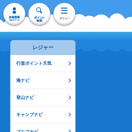
レジャー
行楽ポイント天気
海ナビ
登山ナビ
キャンプナビ
ゴルフナビ