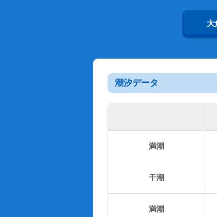
大
潮汐データ
満潮
干潮
満潮