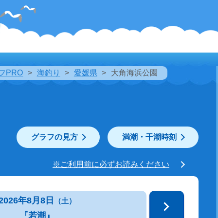
フPRO
海釣り
愛媛県
大角海浜公園
グラフの見方
満潮・干潮時刻
※ご利用前に必ずお読みください
2026年8月8日
（土）
『若潮』