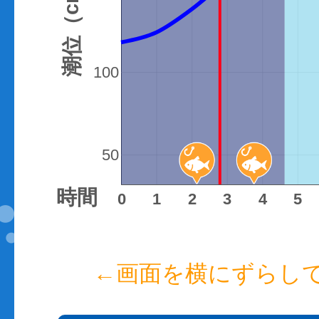
潮位（cm）
100
50
時間
0
1
2
3
4
5
←画面を横にずらし