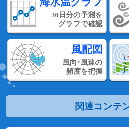
海水温グラフ
30日分の予測を
グラフで確認
風配図
風向･風速の
頻度を把握
関連コンテ