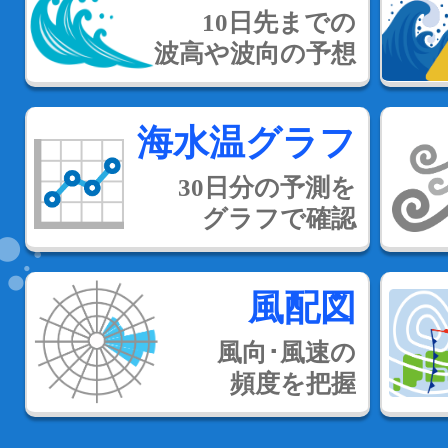
10日先までの
波高や波向の予想
海水温グラフ
30日分の予測を
グラフで確認
風配図
風向･風速の
頻度を把握