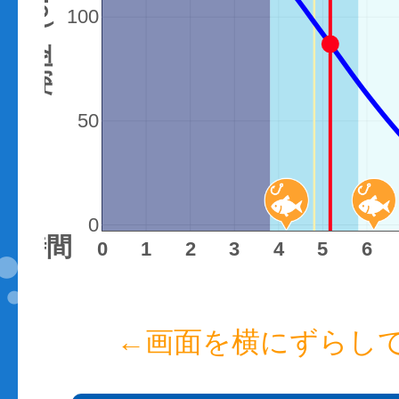
潮位（cm）
100
50
0
時間
0
1
2
3
4
5
6
←画面を横にずらし