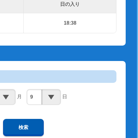
日の入り
18:38
月
日
検索