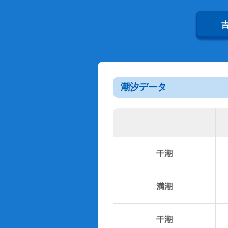
潮汐データ
干潮
満潮
干潮