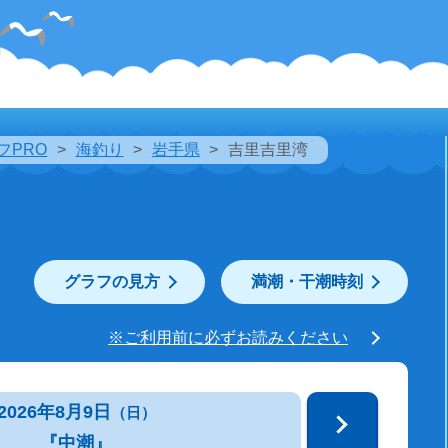
フPRO
海釣り
岩手県
吉里吉里湾
グラフの見方
満潮・干潮時刻
※ご利用前に必ずお読みください
2026年8月9日
（日）
『中潮』