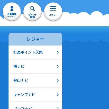
レジャー
行楽ポイント天気
海ナビ
登山ナビ
キャンプナビ
ゴルフナビ