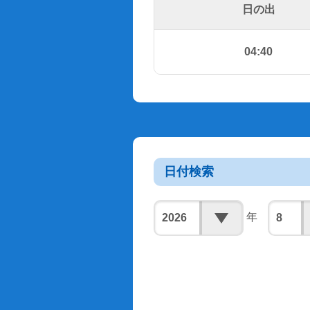
日の出
04:40
日付検索
年