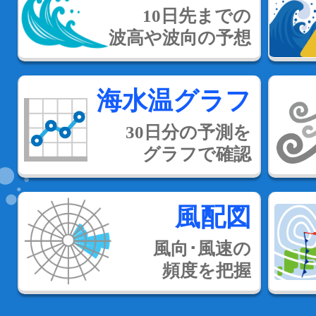
10日先までの
波高や波向の予想
海水温グラフ
30日分の予測を
グラフで確認
風配図
風向･風速の
頻度を把握