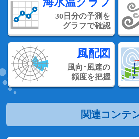
海水温グラフ
30日分の予測を
グラフで確認
風配図
風向･風速の
頻度を把握
関連コンテ