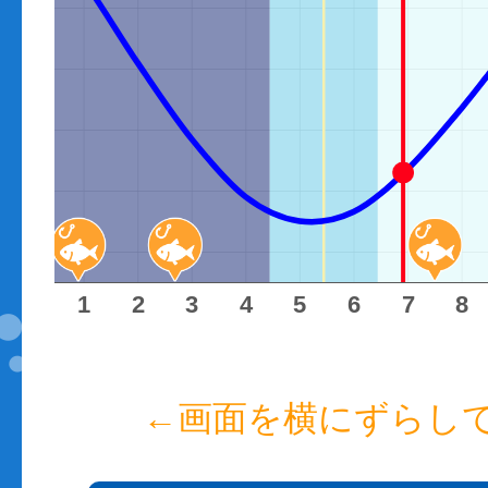
40
20
00
80
60
0
1
2
3
4
5
6
7
8
←画面を横にずらし