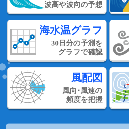
波高や波向の予想
海水温グラフ
30日分の予測を
グラフで確認
風配図
風向･風速の
頻度を把握