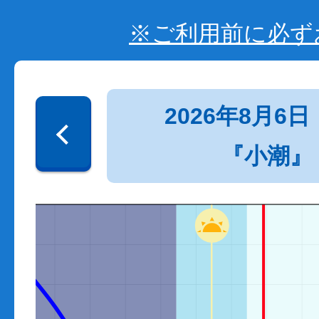
※ご利用前に必ず
2026年8月6日
『小潮』
00
80
60