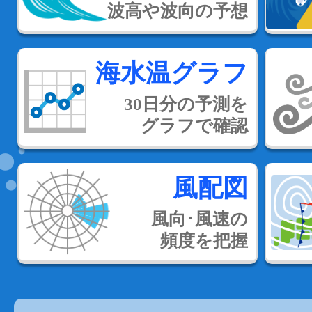
波高や波向の予想
海水温グラフ
30日分の予測を
グラフで確認
風配図
風向･風速の
頻度を把握