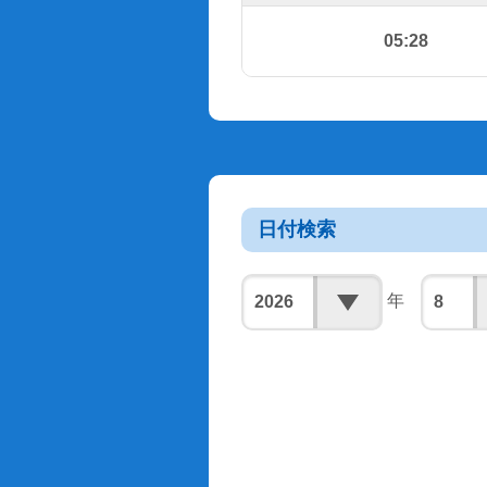
05:28
日付検索
年