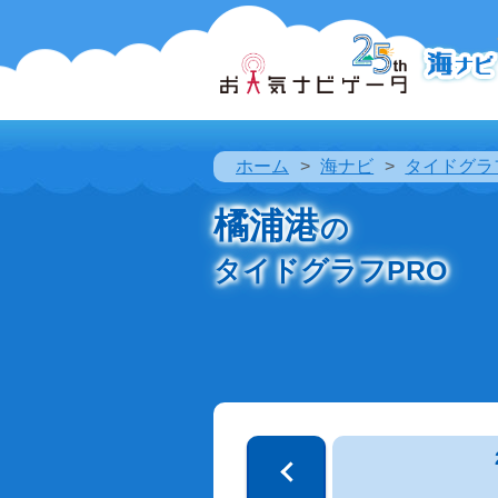
ホーム
海ナビ
タイドグラ
橘浦港
の
タイドグラフPRO