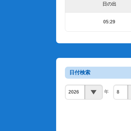
日の出
05:29
日付検索
年