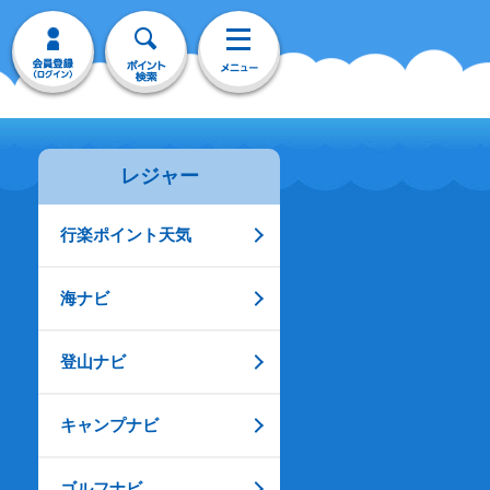
レジャー
行楽ポイント天気
海ナビ
登山ナビ
キャンプナビ
ゴルフナビ