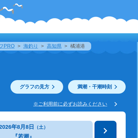
フPRO
海釣り
高知県
橘浦港
グラフの見方
満潮・干潮時刻
※ご利用前に必ずお読みください
2026年8月8日
（土）
『若潮』