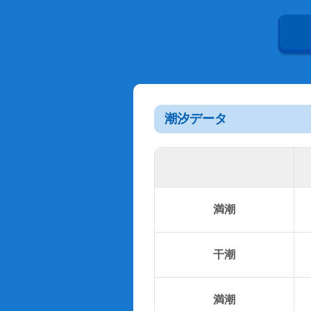
潮汐データ
満潮
干潮
満潮