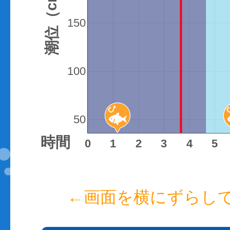
潮位（cm）
150
100
50
時間
0
1
2
3
4
5
←画面を横にずらし