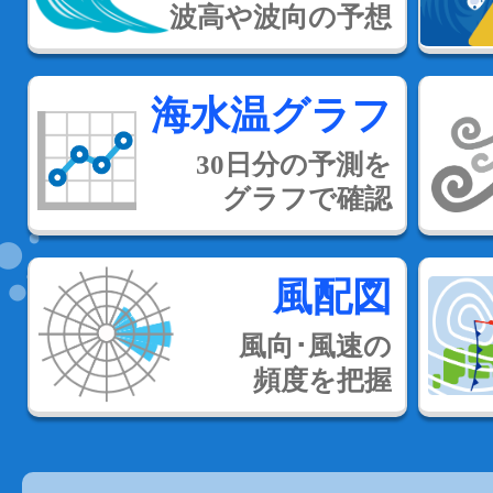
波高や波向の予想
海水温グラフ
30日分の予測を
グラフで確認
風配図
風向･風速の
頻度を把握