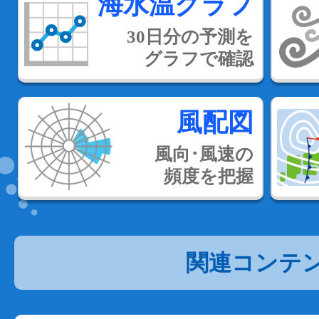
海水温グラフ
30日分の予測を
グラフで確認
風配図
風向･風速の
頻度を把握
関連コンテ