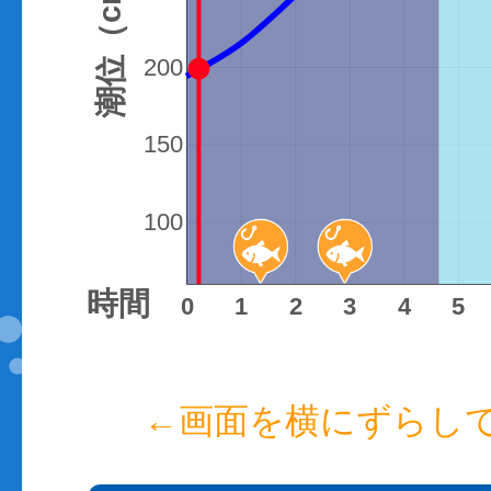
潮位（cm）
200
150
100
時間
0
1
2
3
4
5
←画面を横にずらし