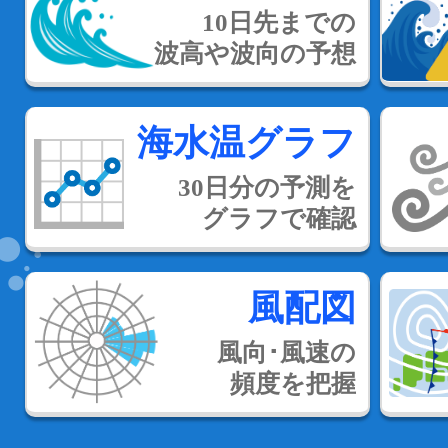
10日先までの
波高や波向の予想
海水温グラフ
30日分の予測を
グラフで確認
風配図
風向･風速の
頻度を把握